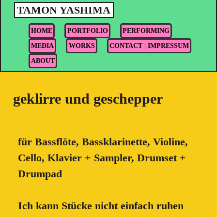
TAMON YASHIMA
HOME
PORTFOLIO
PERFORMING
MEDIA
WORKS
CONTACT | IMPRESSUM
ABOUT
geklirre und geschepper
für Bassflöte, Bassklarinette, Violine,
Cello, Klavier + Sampler, Drumset +
Drumpad
Ich kann Stücke nicht einfach ruhen