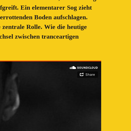
greift. Ein elementarer Sog zieht
verrottenden Boden aufschlagen.
 zentrale Rolle. Wie die heutige
chsel zwischen tranceartigen