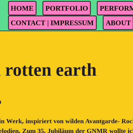
HOME
PORTFOLIO
PERFOR
CONTACT | IMPRESSUM
ABOUT
 rotten earth
h
in Werk, inspiriert von wilden Avantgarde- Roc
odien. Zum 35. Jubiläum der GNMR wollte ich 