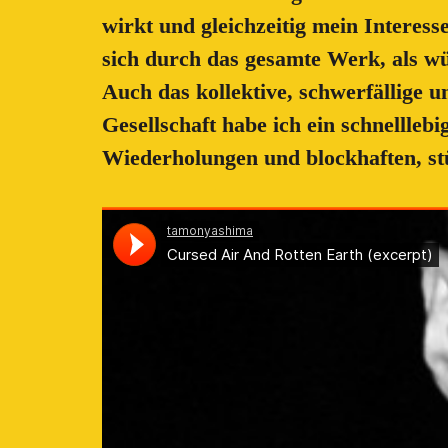
wirkt und gleichzeitig mein Interes
sich durch das gesamte Werk, als wü
Auch das kollektive, schwerfällige u
Gesellschaft habe ich ein schnellle
Wiederholungen und blockhaften, s