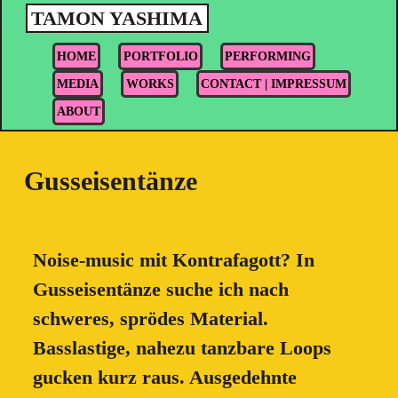
TAMON YASHIMA
HOME
PORTFOLIO
PERFORMING
MEDIA
WORKS
CONTACT | IMPRESSUM
ABOUT
Gusseisentänze
Noise-music mit Kontrafagott? In
Gusseisentänze suche ich nach
schweres, sprödes Material.
Basslastige, nahezu tanzbare Loops
gucken kurz raus. Ausgedehnte